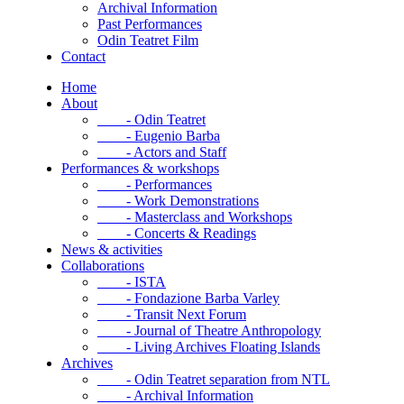
Archival Information
Past Performances
Odin Teatret Film
Contact
Home
About
- Odin Teatret
- Eugenio Barba
- Actors and Staff
Performances & workshops
- Performances
- Work Demonstrations
- Masterclass and Workshops
- Concerts & Readings
News & activities
Collaborations
- ISTA
- Fondazione Barba Varley
- Transit Next Forum
- Journal of Theatre Anthropology
- Living Archives Floating Islands
Archives
- Odin Teatret separation from NTL
- Archival Information