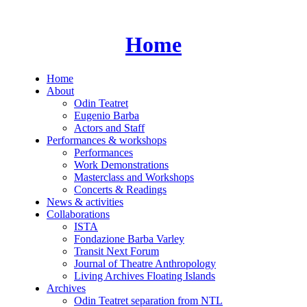
Skip
to
content
Home
Home
About
Odin Teatret
Eugenio Barba
Actors and Staff
Performances & workshops
Performances
Work Demonstrations
Masterclass and Workshops
Concerts & Readings
News & activities
Collaborations
ISTA
Fondazione Barba Varley
Transit Next Forum
Journal of Theatre Anthropology
Living Archives Floating Islands
Archives
Odin Teatret separation from NTL