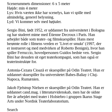
Scenerummets dimensioner: 6 x 5 meter
Højde: min 4 meter
Lys: Hvis værten ikke har scenelys, kan vi spille med
almindelig, generel belysning.
Lyd: Vi kommer selv med højtaler.
Sergio Bini, født 1952, er uddannet fra universitetet i Bologna
og har studeret mime med Étienne Decroux i Paris. Han
arbejder både som teater- og filmskuespiller. Hans mest
berømte rolle i filmens verden er ’Livet er smukt’ (1997, der
er instrueret og med medvirken af Roberto Benigni), hvor han
spiller Ferruccio, hovedpersonen Guidos bedste ven. Sergio
Bini har desuden sit eget teaterkompagni, som han også er
teaterinstruktør for.
Antonia-Cezara Cioază er skuespiller på Odin Teatret. Hun er
uddannet skuespiller fra universitetet Babes-Baliay i Cluj-
Napoca, Rumænien.
Jakob Fjelstrup Nielsen er skuespiller på Odin Teatret. Han er
uddannet cand.mag. i litteraturvidenskab, men har de sidste
fire år arbejdet med teater i Holstebro i gruppen Ikarus Stage
Arts under Nordisk Teaterlaboratorium.
Search