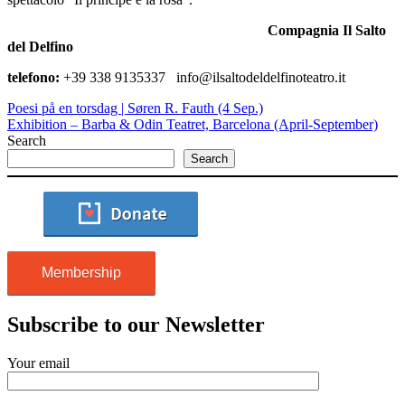
Compagnia
Il
Salto
del Delfino
telefono:
+39 338 9135337 info@ilsaltodeldelfinoteatro.it
Poesi på en torsdag | Søren R. Fauth (4 Sep.)
Exhibition – Barba & Odin Teatret, Barcelona (April-September)
Search
Search
Membership
Subscribe to our Newsletter
Your email