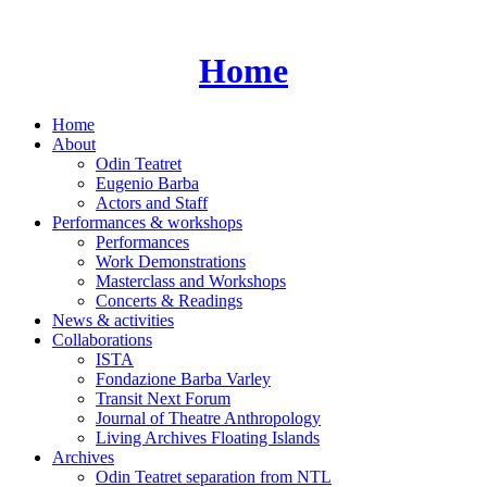
Skip
to
content
Home
Home
About
Odin Teatret
Eugenio Barba
Actors and Staff
Performances & workshops
Performances
Work Demonstrations
Masterclass and Workshops
Concerts & Readings
News & activities
Collaborations
ISTA
Fondazione Barba Varley
Transit Next Forum
Journal of Theatre Anthropology
Living Archives Floating Islands
Archives
Odin Teatret separation from NTL