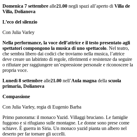
Domenica 7 settembre
alle
21
.
00
negli spazi all’aperto di
Villa de
Villa, Dolianova
L’eco del silenzio
Con Julia Varley
Nella performance, la voce dell’attrice e il testo presentato agli
spettatori compongono la musica di uno spettacolo
. Nel teatro,
che sembra libero dai codici che troviamo nella musica, l’attrice
deve creare un labirinto di regole, riferimenti e resistenze da seguire
o rifiutare per raggiungere un’espressione personale e riconoscere la
propria voce.
Lunedì 8 settembre
alle
21
.
00
nell’
Aula magna
della
scuola
primaria, Dolianova
Compassione
Con Julia Varley, regia di Eugenio Barba
Primo panorama: il monaco Yazid. Villaggi bruciano. Le famiglie
fuggono e si rifugiano sulle montagne. Le donne sono prese come
schiave. È guerra in Siria. Un monaco yazid pianta un albero nel
deserto per far tornare gli uccelli.