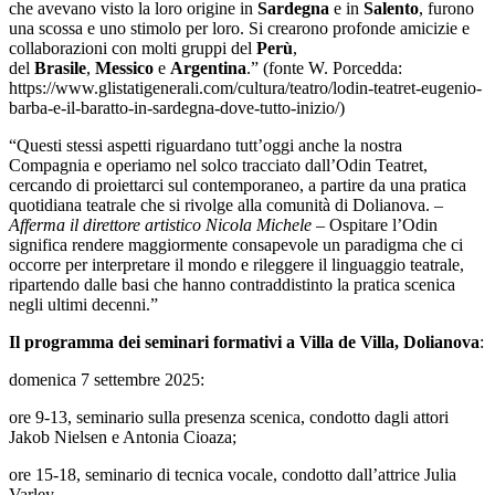
che avevano visto la loro origine in
Sardegna
e in
Salento
, furono
una scossa e uno stimolo per loro. Si crearono profonde amicizie e
collaborazioni con molti gruppi del
Perù
,
del
Brasile
,
Messico
e
Argentina
.” (fonte W. Porcedda:
https://www.glistatigenerali.com/cultura/teatro/lodin-teatret-eugenio-
barba-e-il-baratto-in-sardegna-dove-tutto-inizio/)
“Questi stessi aspetti riguardano tutt’oggi anche la nostra
Compagnia e operiamo nel solco tracciato dall’Odin Teatret,
cercando di proiettarci sul contemporaneo, a partire da una pratica
quotidiana teatrale che si rivolge alla comunità di Dolianova. –
Afferma il direttore artistico Nicola Michele
– Ospitare l’Odin
significa rendere maggiormente consapevole un paradigma che ci
occorre per interpretare il mondo e rileggere il linguaggio teatrale,
ripartendo dalle basi che hanno contraddistinto la pratica scenica
negli ultimi decenni.”
I
l programma
dei seminari formativi a Villa de Villa, Dolianova
:
domenica 7 settembre 2025:
ore 9-13, seminario sulla presenza scenica, condotto dagli attori
Jakob Nielsen e Antonia Cioaza;
ore 15-18, seminario di tecnica vocale, condotto dall’attrice Julia
Varley.