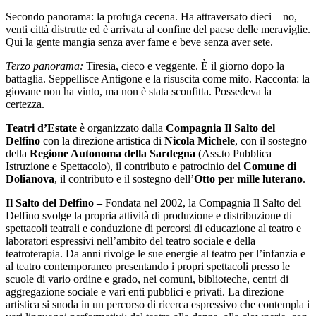
Secondo panorama: la profuga cecena. Ha attraversato dieci – no,
venti città distrutte ed è arrivata al confine del paese delle meraviglie.
Qui la gente mangia senza aver fame e beve senza aver sete.
Terzo panorama:
Tiresia, cieco e veggente. È il giorno dopo la
battaglia. Seppellisce Antigone e la risuscita come mito. Racconta: la
giovane non ha vinto, ma non è stata sconfitta. Possedeva la
certezza.
Teatri d’Estate
è organizzato dalla
Compagnia
Il
Salto del
Delfino
con la direzione artistica di
Nicola Michele
, con il sostegno
della
Regione Autonoma della Sardegna
(Ass.to Pubblica
Istruzione e Spettacolo), il contributo e patrocinio del
Comune di
Dolianova
, il contributo e il sostegno dell’
Otto per mille luterano
.
Il Salto del Delfino
–
Fondata nel 2002, la Compagnia Il Salto del
Delfino svolge la propria attività di produzione e distribuzione di
spettacoli teatrali e conduzione di percorsi di educazione al teatro e
laboratori espressivi nell’ambito del teatro sociale e della
teatroterapia. Da anni rivolge le sue energie al teatro per l’infanzia e
al teatro contemporaneo presentando i propri spettacoli presso le
scuole di vario ordine e grado, nei comuni, biblioteche, centri di
aggregazione sociale e vari enti pubblici e privati. La direzione
artistica si snoda in un percorso di ricerca espressivo che contempla i