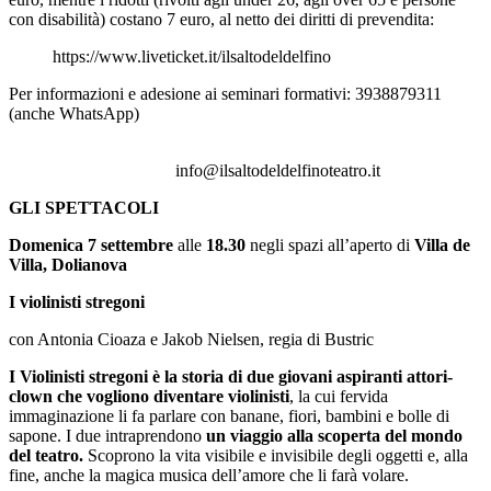
con disabilità) costano 7 euro, al netto dei diritti di prevendita:
https://www.liveticket.it/ilsaltodeldelfino
Per informazioni e adesione ai seminari formativi: 3938879311
(anche WhatsApp)
info@ilsaltodeldelfinoteatro.it
GLI SPETTACOLI
Domenica
7 settembre
alle
1
8
.
30
negli spazi all’aperto di
Villa de
Villa, Dolianova
I violinisti stregoni
con Antonia Cioaza e Jakob Nielsen, regia di Bustric
I Violinisti stregoni è la storia di due giovani aspiranti attori-
clown
che vogliono diventare violinisti
, la cui fervida
immaginazione li fa parlare con banane, fiori, bambini e bolle di
sapone. I due intraprendono
un viaggio alla scoperta del mondo
del teatro.
Scoprono la vita visibile e invisibile degli oggetti e, alla
fine, anche la magica musica dell’amore che li farà volare.