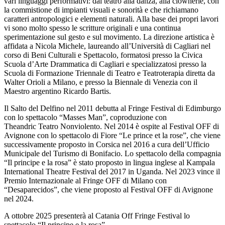
vari linguaggi performativi: dal teatro alla danza, alla clownerie, con
la commistione di impianti visuali e sonorità e che richiamano
caratteri antropologici e elementi naturali. Alla base dei propri lavori
vi sono molto spesso le scritture originali e una continua
sperimentazione sul gesto e sul movimento. La direzione artistica è
affidata a Nicola Michele, laureando all’Università di Cagliari nel
corso di Beni Culturali e Spettacolo, formatosi presso la Civica
Scuola d’Arte Drammatica di Cagliari e specializzatosi presso la
Scuola di Formazione Triennale di Teatro e Teatroterapia diretta da
Walter Orioli a Milano, e presso la Biennale di Venezia con il
Maestro argentino Ricardo Bartis.
Il Salto del Delfino nel 2011 debutta al Fringe Festival di Edimburgo
con lo spettacolo “Masses Man”, coproduzione con
Theandric Teatro Nonviolento. Nel 2014 è ospite al Festival OFF di
Avignone con lo spettacolo di Fiore “Le prince et la rose”, che viene
successivamente proposto in Corsica nel 2016 a cura dell’Ufficio
Municipale del Turismo di Bonifacio. Lo spettacolo della compagnia
“Il principe e la rosa” è stato proposto in lingua inglese al Kampala
International Theatre Festival del 2017 in Uganda. Nel 2023 vince il
Premio Internazionale al Fringe OFF di Milano con
“Desaparecidos”, che viene proposto al Festival OFF di Avignone
nel 2024.
A ottobre 2025 presenterà al Catania Off Fringe Festival lo
spettacolo “Il principe e la rosa”.