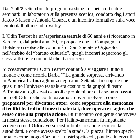
Dal 7 all’8 settembre, in programmazione tre spettacoli e due
seminari: un laboratorio sulla presenza scenica, condotto dagli attori
Jakob Nielsen e Antonia Cioaza, e un incontro formativo sulla voce,
tenuto dall’attrice Julia Varley.
L’Odin Teatret ha un’esperienza teatrale di 60 anni e si ricordano in
Sardegna, dai primi anni 70, le proposte che la Compagnia di
Holstebro rivolse alle comunità di San Sperate e Orgosolo:
nell’ambito del “baratto culturale”, quegli incontri segnarono gli
stessi artisti e le comunità che li accolsero.
Successivamente l’Odin Teatret continuò a viaggiare il tutto il
mondo e come ricorda Barba ““La grande sorpresa, arrivando
in
America Latina
agli inizi degli anni Settanta, fu scoprire che
quasi tutto l’universo teatrale era costituito da gruppi di teatro.
Affrontavano gli stessi ostacoli e problemi per cui eravamo passati
noi dell’Odin
e che continuavamo a dover risolvere: come
prepararsi per diventare attori
, come
sopperire alla mancanza
di edifici teatrali o di mezzi materiali, dove operare e agire, che
senso dare alla propria azione
. Fu l’incontro con gente che viveva
la nostra stessa condizione. Per i latino-americani fu impattante
vedere come l’
Odin
avesse costruito il suo sapere tecnico da
autodidatti, e come avesse scelto la strada, la piazza, l’intero spazio
urbano come luogo d’azione. I nostri spettacoli, parate e interventi