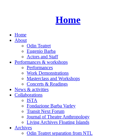
Skip
to
content
Home
Home
About
Odin Teatret
Eugenio Barba
Actors and Staff
Performances & workshops
Performances
Work Demonstrations
Masterclass and Workshops
Concerts & Readings
News & activities
Collaborations
ISTA
Fondazione Barba Varley
Transit Next Forum
Journal of Theatre Anthropology
Living Archives Floating Islands
Archives
Odin Teatret separation from NTL