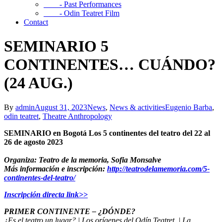
- Past Performances
- Odin Teatret Film
Contact
SEMINARIO 5
CONTINENTES… CUÁNDO?
(24 AUG.)
By
admin
August 31, 2023
News
,
News & activities
Eugenio Barba
,
odin teatret
,
Theatre Anthropology
SEMINARIO en Bogotá Los 5 continentes del teatro del 22 al
26 de agosto 2023
Organiza: Teatro de la memoria, Sofia Monsalve
Más información e inscripción:
http://teatrodelamemoria.com/5-
continentes-del-teatro/
Inscripción directa link>>
PRIMER CONTINENTE – ¿DÓNDE?
¿Es el teatro un lugar? | Los orígenes del Odín Teatret. | La