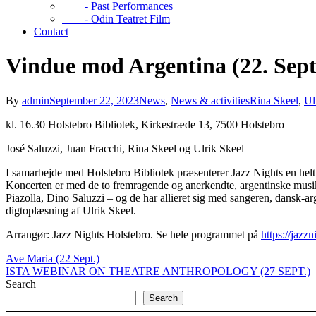
- Past Performances
- Odin Teatret Film
Contact
Vindue mod Argentina (22. Sept
By
admin
September 22, 2023
News
,
News & activities
Rina Skeel
,
Ul
kl. 16.30 Holstebro Bibliotek, Kirkestræde 13, 7500 Holstebro
José Saluzzi, Juan Fracchi, Rina Skeel og Ulrik Skeel
I samarbejde med Holstebro Bibliotek præsenterer Jazz Nights en helt s
Koncerten er med de to fremragende og anerkendte, argentinske musik
Piazolla, Dino Saluzzi – og de har allieret sig med sangeren, dansk
digtoplæsning af Ulrik Skeel.
Arrangør: Jazz Nights Holstebro. Se hele programmet på
https://jazzn
Ave Maria (22 Sept.)
ISTA WEBINAR ON THEATRE ANTHROPOLOGY (27 SEPT.)
Search
Search