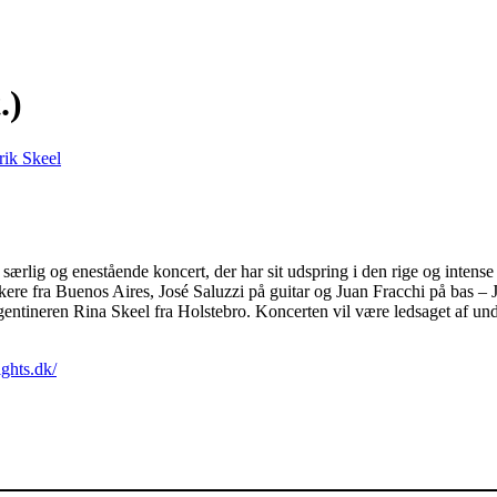
.)
rik Skeel
ærlig og enestående koncert, der har sit udspring i den rige og intense
ere fra Buenos Aires, José Saluzzi på guitar og Juan Fracchi på bas – 
-argentineren Rina Skeel fra Holstebro. Koncerten vil være ledsaget a
ights.dk/