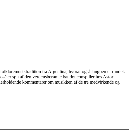
 folkloremusiktradition fra Argentina, hvoraf også tangoen er rundet.
José er søn af den verdensberømte bandoneonspiller hos Astor
f underholdende kommentarer om musikken af de tre medvirkende og