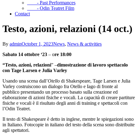
- Past Performances
- Odin Teatret Film
Contact
Testo, azioni, relazioni (14 oct.)
By
admin
October 1, 2023
News
,
News & activities
Sabato 14 ottobre ‘23
– o
re 18:00
“Testo, azioni, relazioni
” –
dimostrazione di lavoro spettacolo
con Tage Larsen e Julia Varley
Usando una scena dall’
Otello
di Shakespeare, Tage Larsen e Julia
Varley costruiscono un dialogo fra Otello e Iago di fronte al
pubblico presentando un processo basato sulla creazione ed
elaborazione di azioni fisiche e vocali. La capacità di creare partiture
fisiche e vocali è il risultato degli anni di training e spettacoli con
l’Odin Teatret.
Il testo di Shakespeare è detto in inglese, mentre le spiegazioni sono
in Italiano. Fotocopie in italiano del testo della scena sono distribuite
agli spettatori.