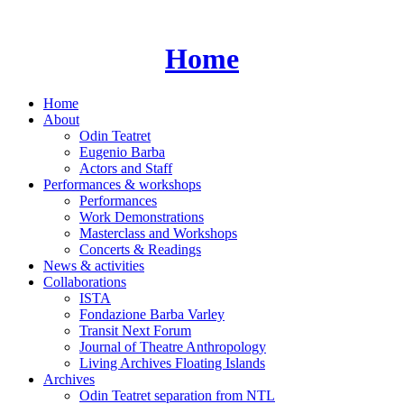
Skip
to
content
Home
Home
About
Odin Teatret
Eugenio Barba
Actors and Staff
Performances & workshops
Performances
Work Demonstrations
Masterclass and Workshops
Concerts & Readings
News & activities
Collaborations
ISTA
Fondazione Barba Varley
Transit Next Forum
Journal of Theatre Anthropology
Living Archives Floating Islands
Archives
Odin Teatret separation from NTL