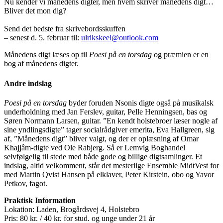
Nu kender vi månedens digter, men hvem skriver månedens digt…
Bliver det mon dig?
Send det bedste fra skrivebordsskuffen
– senest d. 5. februar til:
ulrikskeel@outlook.com
Månedens digt læses op til
Poesi på en torsdag
og præmien er en
bog af månedens digter.
Andre indslag
Poesi på en torsdag
byder foruden Nsonis digte også på musikalsk
underholdning med Jan Ferslev, guitar, Pelle Henningsen, bas og
Søren Normann Larsen, guitar. ”En kendt holstebroer læser nogle af
sine yndlingsdigte” tager socialrådgiver emerita, Eva Hallgreen, sig
af, ”Månedens digt” bliver valgt, og der er oplæsning af Omar
Khajjâm-digte ved Ole Rabjerg. Så er Lemvig Boghandel
selvfølgelig til stede med både gode og billige digtsamlinger. Et
indslag, altid velkomment, står det mesterlige Ensemble MidtVest for
med Martin Qvist Hansen på elklaver, Peter Kirstein, obo og Yavor
Petkov, fagot.
Praktisk Information
Lokation: Laden, Brogårdsvej 4, Holstebro
Pris: 80 kr. / 40 kr. for stud. og unge under 21 år