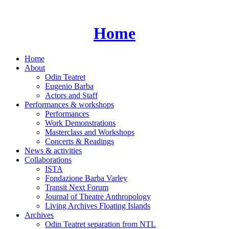
Skip
to
content
Home
Home
About
Odin Teatret
Eugenio Barba
Actors and Staff
Performances & workshops
Performances
Work Demonstrations
Masterclass and Workshops
Concerts & Readings
News & activities
Collaborations
ISTA
Fondazione Barba Varley
Transit Next Forum
Journal of Theatre Anthropology
Living Archives Floating Islands
Archives
Odin Teatret separation from NTL