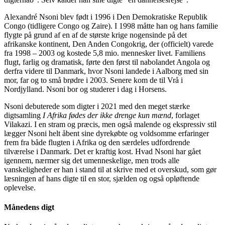
Alexandré Nsoni blev født i 1996 i Den Demokratiske Republik
Congo (tidligere Congo og Zaire). I 1998 måtte han og hans familie
flygte på grund af en af de største krige nogensinde på det
afrikanske kontinent, Den Anden Congokrig, der (officielt) varede
fra 1998 – 2003 og kostede 5,8 mio. mennesker livet. Familiens
flugt, farlig og dramatisk, førte den først til nabolandet Angola og
derfra videre til Danmark, hvor Nsoni landede i Aalborg med sin
mor, far og to små brødre i 2003. Senere kom de til Vrå i
Nordjylland. Nsoni bor og studerer i dag i Horsens.
Nsoni debuterede som digter i 2021 med den meget stærke
digtsamling
I Afrika fødes der ikke drenge kun mænd
, forlaget
Vilakazi. I en stram og præcis, men også malende og ekspressiv stil
lægger Nsoni helt åbent sine dyrekøbte og voldsomme erfaringer
frem fra både flugten i Afrika og den særdeles udfordrende
tilværelse i Danmark. Det er kraftig kost. Hvad Nsoni har gået
igennem, nærmer sig det umenneskelige, men trods alle
vanskeligheder er han i stand til at skrive med et overskud, som gør
læsningen af hans digte til en stor, sjælden og også opløftende
oplevelse.
Månedens digt