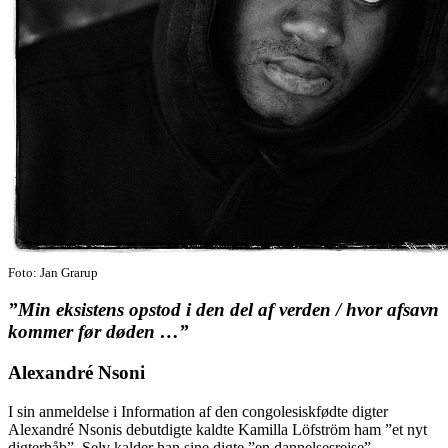
Foto: Jan Grarup
”Min eksistens opstod i den del af verden / hvor afsavn
kommer før døden …”
Alexandré Nsoni
I sin anmeldelse i Information af den congolesiskfødte digter
Alexandré Nsonis debutdigte kaldte Kamilla Löfström ham ”et nyt
digterhåb”. Selv kalder han sine digte ”en dannelsesrejse”.