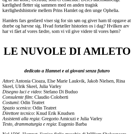
kærlighed fletter sig sammen med en anden tragisk
kærlighedshistorie mellem Prins Hamlet og den unge Ophelia.
Hamlets fars genfærd viser sig for sin søn og giver ham til opgave at
dræbe og hævne sig. Hvad fortæller historien os i dag? Hvilken arv
har vi fået af vores fædre, som vi vil give videre til vores børn?
LE NUVOLE DI AMLETO
dedicato a Hamnet e ai giovani senza futuro
Attori
: Antonia Cioaza, Else Marie Laukvik, Jakob Nielsen, Rina
Skeel, Ulrik Skeel, Julia Varley
Disegno luci e video
: Stefano Di Buduo
Consulente film
: Claudio Coloberti
Costumi
: Odin Teatret
Spazio scenico
: Odin Teatret
Direttore tecnico
: Knud Erik Knudsen
Assistenti alla regia
: Gregorio Amicuzi e Julia Varley
Testo, drammaturgia e regia
: Eugenio Barba