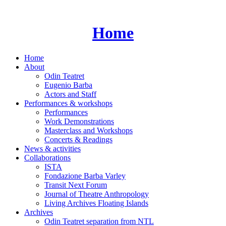
Skip
to
content
Home
Home
About
Odin Teatret
Eugenio Barba
Actors and Staff
Performances & workshops
Performances
Work Demonstrations
Masterclass and Workshops
Concerts & Readings
News & activities
Collaborations
ISTA
Fondazione Barba Varley
Transit Next Forum
Journal of Theatre Anthropology
Living Archives Floating Islands
Archives
Odin Teatret separation from NTL