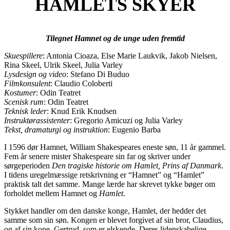
HAMLETS SKYER
Tilegnet Hamnet og de unge uden fremtid
Skuespillere
: Antonia Cioaza, Else Marie Laukvik, Jakob Nielsen,
Rina Skeel, Ulrik Skeel, Julia Varley
Lysdesign og video
: Stefano Di Buduo
Filmkonsulent
: Claudio Coloberti
Kostumer
: Odin Teatret
Scenisk rum
: Odin Teatret
Teknisk leder
: Knud Erik Knudsen
Instruktørassistenter
: Gregorio Amicuzi og Julia Varley
Tekst, dramaturgi og instruktion
: Eugenio Barba
I 1596 dør Hamnet, William Shakespeares eneste søn, 11 år gammel.
Fem år senere mister Shakespeare sin far og skriver under
sørgeperioden
Den tragiske historie om Hamlet, Prins af Danmark
.
I tidens uregelmæssige retskrivning er “Hamnet” og “Hamlet”
praktisk talt det samme. Mange lærde har skrevet tykke bøger om
forholdet mellem Hamnet og
Hamlet
.
Stykket handler om den danske konge, Hamlet, der hedder det
samme som sin søn. Kongen er blevet forgivet af sin bror, Claudius,
og af sin kone, Gertrud, som er elskende. Deres lidenskabelige