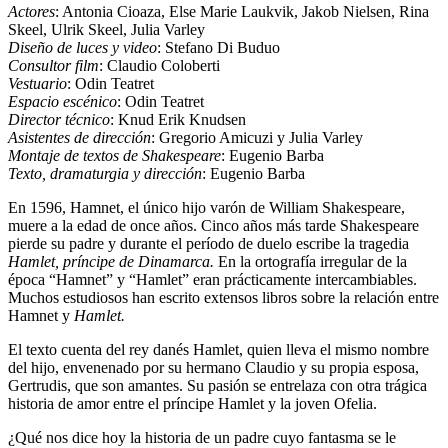
Actores
: Antonia Cioaza, Else Marie Laukvik, Jakob Nielsen, Rina
Skeel, Ulrik Skeel, Julia Varley
Diseño de luces y video
: Stefano Di Buduo
Consultor film
: Claudio Coloberti
Vestuario
: Odin Teatret
Espacio escénico
: Odin Teatret
Director técnico
: Knud Erik Knudsen
Asistentes de dirección
: Gregorio Amicuzi y Julia Varley
Montaje de textos de Shakespeare
: Eugenio Barba
Texto, dramaturgia y dirección
: Eugenio Barba
En 1596, Hamnet, el único hijo varón de William Shakespeare,
muere a la edad de once años. Cinco años más tarde Shakespeare
pierde su padre y durante el período de duelo escribe la tragedia
Hamlet, príncipe de Dinamarca.
En la ortografía irregular de la
época “Hamnet” y “Hamlet” eran prácticamente intercambiables.
Muchos estudiosos han escrito extensos libros sobre la relación entre
Hamnet y
Hamlet.
El texto cuenta del rey danés Hamlet, quien lleva el mismo nombre
del hijo, envenenado por su hermano Claudio y su propia esposa,
Gertrudis, que son amantes. Su pasión se entrelaza con otra trágica
historia de amor entre el príncipe Hamlet y la joven Ofelia.
¿Qué nos dice hoy la historia de un padre cuyo fantasma se le