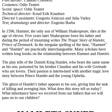
Film adviser
: Claudio Coloberti
Costumes
: Odin Teatret
Scenic space
: Odin Teatret
Technical director
: Knud Erik Knudsen
Director’s assistants
: Gregorio Amicuzi and Julia Varley
Text, dramaturgy and director
: Eugenio Barba
In 1596, Hamnet, the only son of William Shakespeare, dies at the
age of eleven. Five years later Shakespeare loses his father and
during the period of mourning writes
The Tragic Story of Hamlet,
Prince of Denmark
. In the irregular spelling of the time, “Hamnet”
and “Hamlet” are practically interchangeable. Many scholars have
written long books on the relationship between Hamnet and
Hamlet
.
The play tells of the Danish King Hamlet, who bears the same name
as his son, poisoned by his brother Claudius and his wife Gertrude
who are lovers. Their passion is intertwined with another tragic love
story between Prince Hamlet and the young Ophelia.
The ghost of Hamlet’s father appears to his son, giving him the task
of killing and avenging him. What does this story tell us today?
What inheritance have we received from our fathers that we will
pass on to our children?