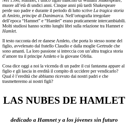
Nel 1596, Hamnet, l’unico figlio maschio di William Shakespeare,
muore all’età di undici anni. Cinque anni più tardi Shakespeare
perde suo padre e durante il periodo di lutto scrive
La tragica storia
di Amleto, principe di Danimarca.
Nell’ortografia irregolare
dell’epoca “Hamnet” e “Hamlet” erano praticamente intercambiabili.
Molti studiosi hanno scritto lunghi libri sulla relazione tra Hamnet e
Hamlet
.
Il testo racconta del re danese Amleto, che porta lo stesso nome del
figlio, avvelenato dal fratello Claudio e dalla moglie Gertrude che
sono amanti. La loro passione si intreccia con un’altra tragica storia
d’amore tra il principe Amleto e la giovane Ofelia.
Cosa dice oggi a noi la vicenda di un padre il cui fantasma appare al
figlio e gli lascia in eredità il compito di uccidere per vendicarlo?
Qual è l’eredità che abbiamo ricevuto dai nostri padri e che
trasmetteremo ai nostri figli?
LAS NUBES DE HAMLET
dedicado a Hamnet y a los jóvenes sin futuro