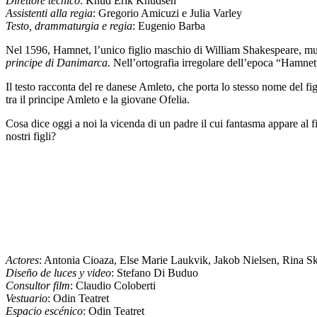
Direttore tecnico
: Knud Erik Knudsen
Assistenti alla regia
: Gregorio Amicuzi e Julia Varley
Testo, drammaturgia e regia
: Eugenio Barba
Nel 1596, Hamnet, l’unico figlio maschio di William Shakespeare, muor
principe di Danimarca.
Nell’ortografia irregolare dell’epoca “Hamnet”
Il testo racconta del re danese Amleto, che porta lo stesso nome del fi
tra il principe Amleto e la giovane Ofelia.
Cosa dice oggi a noi la vicenda di un padre il cui fantasma appare al fi
nostri figli?
Actores
: Antonia Cioaza, Else Marie Laukvik, Jakob Nielsen, Rina Ske
Diseño de luces y video
: Stefano Di Buduo
Consultor film
: Claudio Coloberti
Vestuario
: Odin Teatret
Espacio escénico
: Odin Teatret