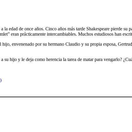
 la edad de once años. Cinco años más tarde Shakespeare pierde su pad
mlet” eran prácticamente intercambiables. Muchos estudiosos han escrit
 hijo, envenenado por su hermano Claudio y su propia esposa, Gertrudis
 a su hijo y le deja como herencia la tarea de matar para vengarlo? ¿Cu
)