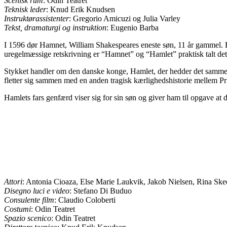
Scenisk rum
: Odin Teatret
Teknisk leder
: Knud Erik Knudsen
Instruktørassistenter
: Gregorio Amicuzi og Julia Varley
Tekst, dramaturgi og instruktion
: Eugenio Barba
I 1596 dør Hamnet, William Shakespeares eneste søn, 11 år gammel. F
uregelmæssige retskrivning er “Hamnet” og “Hamlet” praktisk talt 
Stykket handler om den danske konge, Hamlet, der hedder det samme so
fletter sig sammen med en anden tragisk kærlighedshistorie mellem P
Hamlets fars genfærd viser sig for sin søn og giver ham til opgave at d
Attori
: Antonia Cioaza, Else Marie Laukvik, Jakob Nielsen, Rina Skeel
Disegno luci e video
: Stefano Di Buduo
Consulente film
: Claudio Coloberti
Costumi
: Odin Teatret
Spazio scenico
: Odin Teatret