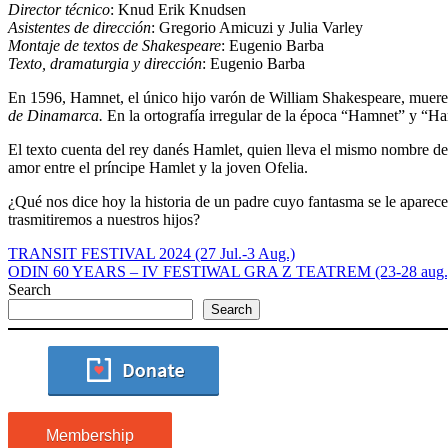
Director técnico
: Knud Erik Knudsen
Asistentes de dirección
: Gregorio Amicuzi y Julia Varley
Montaje de textos de Shakespeare
: Eugenio Barba
Texto, dramaturgia y dirección
: Eugenio Barba
En 1596, Hamnet, el único hijo varón de William Shakespeare, muere a
de Dinamarca.
En la ortografía irregular de la época “Hamnet” y “Ha
El texto cuenta del rey danés Hamlet, quien lleva el mismo nombre del
amor entre el príncipe Hamlet y la joven Ofelia.
¿Qué nos dice hoy la historia de un padre cuyo fantasma se le aparece
trasmitiremos a nuestros hijos?
TRANSIT FESTIVAL 2024 (27 Jul.-3 Aug.)
ODIN 60 YEARS – IV FESTIWAL GRA Z TEATREM (23-28 aug.
Search
Search
Membership