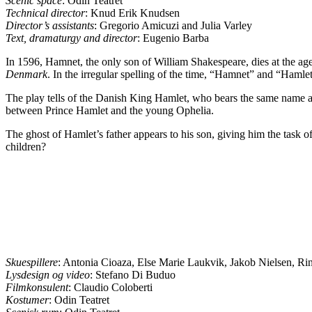
Scenic space
: Odin Teatret
Technical director
: Knud Erik Knudsen
Director’s assistants
: Gregorio Amicuzi and Julia Varley
Text, dramaturgy and director
: Eugenio Barba
In 1596, Hamnet, the only son of William Shakespeare, dies at the age
Denmark
. In the irregular spelling of the time, “Hamnet” and “Haml
The play tells of the Danish King Hamlet, who bears the same name as 
between Prince Hamlet and the young Ophelia.
The ghost of Hamlet’s father appears to his son, giving him the task o
children?
Skuespillere
: Antonia Cioaza, Else Marie Laukvik, Jakob Nielsen, Rina
Lysdesign og video
: Stefano Di Buduo
Filmkonsulent
: Claudio Coloberti
Kostumer
: Odin Teatret