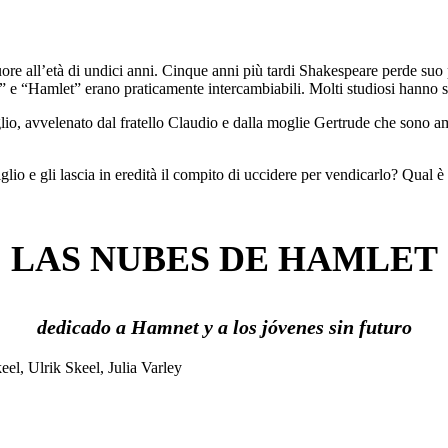
e all’età di undici anni. Cinque anni più tardi Shakespeare perde suo p
 e “Hamlet” erano praticamente intercambiabili. Molti studiosi hanno sc
glio, avvelenato dal fratello Claudio e dalla moglie Gertrude che sono am
glio e gli lascia in eredità il compito di uccidere per vendicarlo? Qual 
LAS NUBES DE HAMLET
dedicado a Hamnet y a los jóvenes sin futuro
el, Ulrik Skeel, Julia Varley