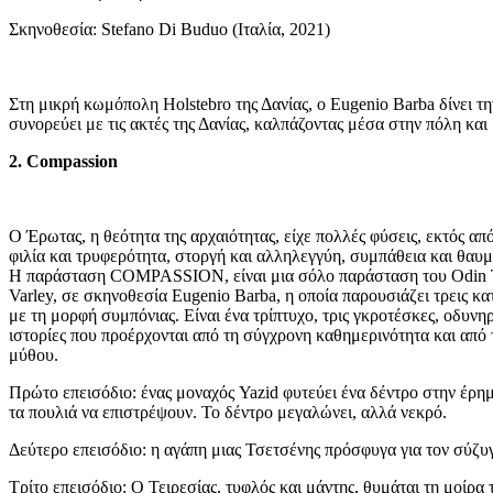
Σκηνοθεσία: Stefano Di Buduo (Ιταλία, 2021)
Στη μικρή κωμόπολη Holstebro της Δανίας, ο Eugenio Barba δίνει τ
συνορεύει με τις ακτές της Δανίας, καλπάζοντας μέσα στην πόλη και
2. Compassion
Ο Έρωτας, η θεότητα της αρχαιότητας, είχε πολλές φύσεις, εκτός απ
φιλία και τρυφερότητα, στοργή και αλληλεγγύη, συμπάθεια και θαυ
Η παράσταση COMPASSION, είναι μια σόλο παράσταση του Odin Tea
Varley, σε σκηνοθεσία Eugenio Barba, η οποία παρουσιάζει τρεις κ
με τη μορφή συμπόνιας. Είναι ένα τρίπτυχο, τρις γκροτέσκες, οδυνη
ιστορίες που προέρχονται από τη σύγχρονη καθημερινότητα και από 
μύθου.
Πρώτο επεισόδιο: ένας μοναχός Yazid φυτεύει ένα δέντρο στην έρημ
τα πουλιά να επιστρέψουν. Το δέντρο μεγαλώνει, αλλά νεκρό.
Δεύτερο επεισόδιο: η αγάπη μιας Τσετσένης πρόσφυγα για τον σύζυ
Τρίτο επεισόδιο: Ο Τειρεσίας, τυφλός και μάντης, θυμάται τη μοίρα 