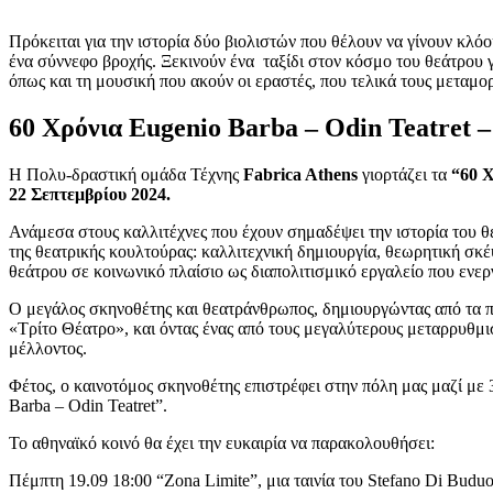
Πρόκειται για την ιστορία δύο βιολιστών που θέλουν να γίνουν κλό
ένα σύννεφο βροχής. Ξεκινούν ένα ταξίδι στον κόσμο του θεάτρου γ
όπως και τη μουσική που ακούν οι εραστές, που τελικά τους μεταμ
60 Χρόνια Eugenio Barba – Odin Teatret 
Η Πολυ-δραστική ομάδα Τέχνης
Fabrica Athens
γιορτάζει τα
“60 Χ
22 Σεπτεμβρίου 2024.
Ανάμεσα στους καλλιτέχνες που έχουν σημαδέψει την ιστορία του θε
της θεατρικής κουλτούρας: καλλιτεχνική δημιουργία, θεωρητική σκέ
θεάτρου σε κοινωνικό πλαίσιο ως διαπολιτισμικό εργαλείο που ενερ
Ο μεγάλος σκηνοθέτης και θεατράνθρωπος, δημιουργώντας από τα πρώ
«Τρίτο Θέατρο», και όντας ένας από τους μεγαλύτερους μεταρρυθμιστ
μέλλοντος.
Φέτος, ο καινοτόμος σκηνοθέτης επιστρέφει στην πόλη μας μαζί με 
Barba – Odin Teatret”.
Το αθηναϊκό κοινό θα έχει την ευκαιρία να παρακολουθήσει:
Πέμπτη 19.09 18:00 “Zona Limite”, μια ταινία του Stefano Di Buduo