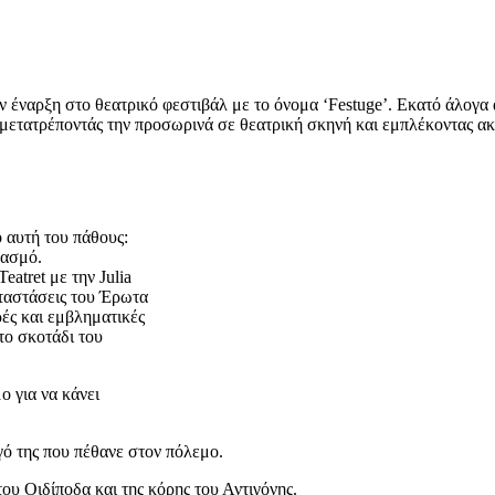
ην έναρξη στο θεατρικό φεστιβάλ με το όνομα ‘Festuge’. Εκατό άλογα
 μετατρέποντάς την προσωρινά σε θεατρική σκηνή και εμπλέκοντας ακό
ό αυτή του πάθους:
μασμό.
tret με την Julia
αταστάσεις του Έρωτα
ρές και εμβληματικές
το σκοτάδι του
ο για να κάνει
γό της που πέθανε στον πόλεμο.
του Οιδίποδα και της κόρης του Αντιγόνης.