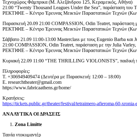
Τεχνοχώρος Φάμπρικα (Μ. Αλεξάνδρου 125, Κεραμεικός, Αθήνα)
21:00 “Twenty Thousand Leagues Under the Sea”, παράσταση του Te
ΡΕΚΤΙΦΙΕ – Κέντρο Έρευνας Μεικτών Παραστατικών Τεχνών (Κωνσ
Παρασκευή 20.09 21:00 COMPASSION, Odin Teatret, παράσταση με 
ΡΕΚΤΙΦΙΕ – Κέντρο Έρευνας Μεικτών Παραστατικών Τεχνών (Κωνσ
Σάββατο 21.09 11:00-13:00 Masterclass με τους Eugenio Barba και Ju
21:00 COMPASSION, Odin Teatret, παράσταση με την Julia Varley,
ΡΕΚΤΙΦΙΕ – Κέντρο Έρευνας Μεικτών Παραστατικών Τεχνών (Κωνσ
Κυριακή 22.09 11:00 “THE THRILLING VIOLONISTS”, παιδική παρά
Πληροφορίες:
Τ. +306949409474 (Δευτέρα με Παρασκευή: 12:00 – 18:00)
Ε. researchtheater@gmail.com
https://www.fabricaathens.gr/home/
Κρατήσεις:
https://tickets.public.gr/theater/festival/tetraimero-afieroma-60-xronia
ΑΝΑΛΥΤΙΚΑ ΟΙ ΔΡΑΣΕΙΣ
Zona Limitte
Ταινία ντοκυμαντέρ