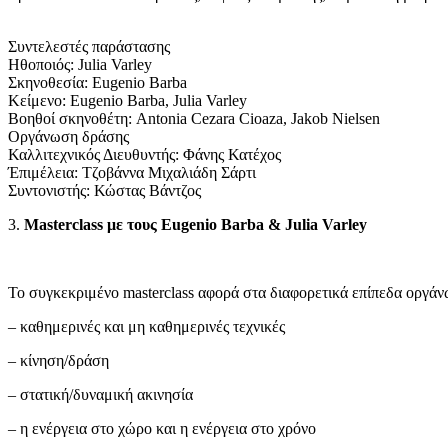
Συντελεστές παράστασης
Ηθοποιός: Julia Varley
Σκηνοθεσία: Eugenio Barba
Κείμενο: Eugenio Barba, Julia Varley
Βοηθοί σκηνοθέτη: Antonia Cezara Cioaza, Jakob Nielsen
Οργάνωση δράσης
Καλλιτεχνικός Διευθυντής: Φάνης Κατέχος
Έπιμέλεια: Τζοβάννα Μιχαλιάδη Σάρτι
Συντονιστής: Κώστας Βάντζος
3.
Masterclass με τους Eugenio Barba & Julia Varley
Το συγκεκριμένο masterclass αφορά στα διαφορετικά επίπεδα οργάν
– καθημερινές και μη καθημερινές τεχνικές
– κίνηση/δράση
– στατική/δυναμική ακινησία
– η ενέργεια στο χώρο και η ενέργεια στο χρόνο