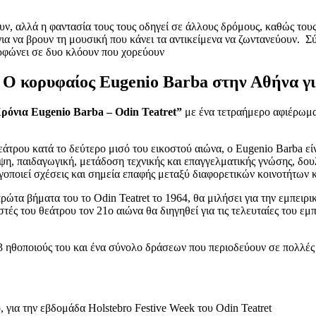
ουν, αλλά η φαντασία τους τους οδηγεί σε άλλους δρόμους, καθώς του
ια να βρουν τη μουσική που κάνει τα αντικείμενα να ζωντανεύουν. Σ
ορφώνει σε δυο κλόουν που χορεύουν
– Ο κορυφαίος Eugenio Barba στην Αθήνα γι
ρόνια Eugenio Barba – Odin Teatret”
με ένα τετραήμερο αφιέρωμα
άτρου κατά το δεύτερο μισό του εικοστού αιώνα, ο Eugenio Barba είν
ψη, παιδαγωγική, μετάδοση τεχνικής και επαγγελματικής γνώσης, δου
γοποιεί σχέσεις και σημεία επαφής μεταξύ διαφορετικών κοινοτήτων 
τα βήματα του το Odin Teatret το 1964, θα μιλήσει για την εμπειρι
ές του θεάτρου τον 21ο αιώνα θα διηγηθεί για τις τελευταίες του εμπ
3 ηθοποιούς του και ένα σύνολο δράσεων που περιοδεύουν σε πολλές 
, για την εβδομάδα Holstebro Festive Week του Odin Teatret