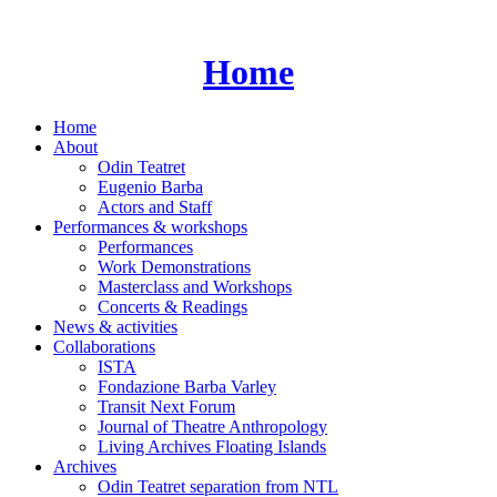
Skip
to
content
Home
Home
About
Odin Teatret
Eugenio Barba
Actors and Staff
Performances & workshops
Performances
Work Demonstrations
Masterclass and Workshops
Concerts & Readings
News & activities
Collaborations
ISTA
Fondazione Barba Varley
Transit Next Forum
Journal of Theatre Anthropology
Living Archives Floating Islands
Archives
Odin Teatret separation from NTL