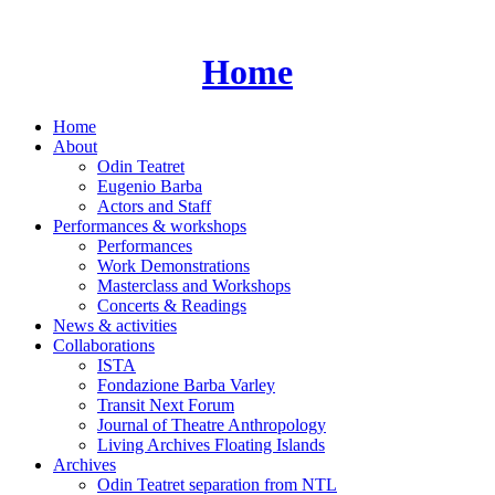
Skip
to
content
Home
Home
About
Odin Teatret
Eugenio Barba
Actors and Staff
Performances & workshops
Performances
Work Demonstrations
Masterclass and Workshops
Concerts & Readings
News & activities
Collaborations
ISTA
Fondazione Barba Varley
Transit Next Forum
Journal of Theatre Anthropology
Living Archives Floating Islands
Archives
Odin Teatret separation from NTL