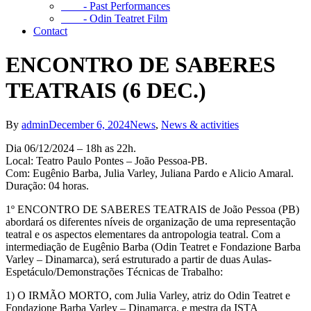
- Past Performances
- Odin Teatret Film
Contact
ENCONTRO DE SABERES
TEATRAIS (6 DEC.)
By
admin
December 6, 2024
News
,
News & activities
Dia 06/12/2024 – 18h as 22h.
Local: Teatro Paulo Pontes – João Pessoa-PB.
Com: Eugênio Barba, Julia Varley, Juliana Pardo e Alicio Amaral.
Duração: 04 horas.
1º ENCONTRO DE SABERES TEATRAIS de João Pessoa (PB)
abordará os diferentes níveis de organização de uma representação
teatral e os aspectos elementares da antropologia teatral. Com a
intermediação de Eugênio Barba (Odin Teatret e Fondazione Barba
Varley – Dinamarca), será estruturado a partir de duas Aulas-
Espetáculo/Demonstrações Técnicas de Trabalho:
1) O IRMÃO MORTO, com Julia Varley, atriz do Odin Teatret e
Fondazione Barba Varley – Dinamarca, e mestra da ISTA