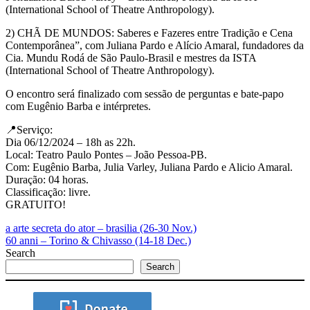
(International School of Theatre Anthropology).
2) CHÃ DE MUNDOS: Saberes e Fazeres entre Tradição e Cena
Contemporânea”, com Juliana Pardo e Alício Amaral, fundadores da
Cia. Mundu Rodá de São Paulo-Brasil e mestres da ISTA
(International School of Theatre Anthropology).
O encontro será finalizado com sessão de perguntas e bate-papo
com Eugênio Barba e intérpretes.
📍Serviço:
Dia 06/12/2024 – 18h as 22h.
Local: Teatro Paulo Pontes – João Pessoa-PB.
Com: Eugênio Barba, Julia Varley, Juliana Pardo e Alicio Amaral.
Duração: 04 horas.
Classificação: livre.
GRATUITO!
a arte secreta do ator – brasilia (26-30 Nov.)
60 anni – Torino & Chivasso (14-18 Dec.)
Search
Search