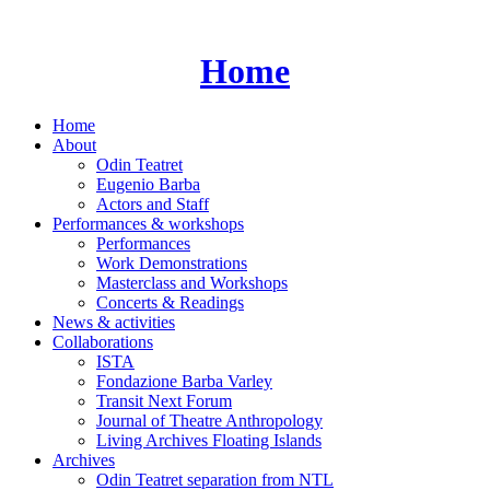
Skip
to
content
Home
Home
About
Odin Teatret
Eugenio Barba
Actors and Staff
Performances & workshops
Performances
Work Demonstrations
Masterclass and Workshops
Concerts & Readings
News & activities
Collaborations
ISTA
Fondazione Barba Varley
Transit Next Forum
Journal of Theatre Anthropology
Living Archives Floating Islands
Archives
Odin Teatret separation from NTL