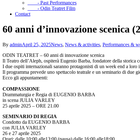
- Past Performances
- Odin Teatret Film
Contact
60 anni d’innovazione scenica (
By
admin
April 25, 2025
News
,
News & activities
,
Performances & w
ODIN TEATRET – 60 anni di innovazione scenica
Il Teatro dell’Aleph, ospiterà Eugenio Barba, fondatore della storica co
I due ospiti internazionali saranno protagonisti di un week end a loro 
Il programma prevede uno spettacolo teatrale e un seminario di due gi
Ecco gli appuntamenti:
COMPASSIONE
Drammaturgia e Regia di EUGENIO BARBA
in scena JULIA VARLEY
25 aprile 2025 – ORE 21.00
SEMINARIO DI REGIA
Condotto da EUGENIO BARBA
con JULIA VARLEY
26 e 27 aprile 2025
Orari: dalle 10:00 alle13:00 (pausa) dalle 16:00 alle18:00