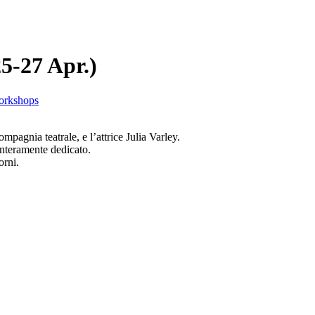
25-27 Apr.)
orkshops
mpagnia teatrale, e l’attrice Julia Varley.
interamente dedicato.
orni.