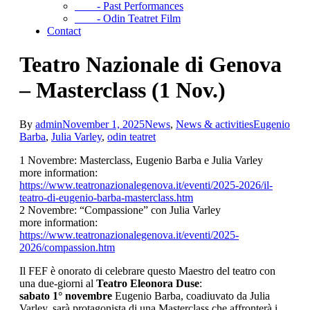
- Past Performances
- Odin Teatret Film
Contact
Teatro Nazionale di Genova
– Masterclass (1 Nov.)
By
admin
November 1, 2025
News
,
News & activities
Eugenio
Barba
,
Julia Varley
,
odin teatret
1 Novembre: Masterclass, Eugenio Barba e Julia Varley
more information:
https://www.teatronazionalegenova.it/eventi/2025-2026/il-
teatro-di-eugenio-barba-masterclass.htm
2 Novembre: “Compassione” con Julia Varley
more information:
https://www.teatronazionalegenova.it/eventi/2025-
2026/compassion.htm
Il FEF è onorato di celebrare questo Maestro del teatro con
una due-giorni al
Teatro Eleonora Duse
:
sabato 1° novembre
Eugenio Barba, coadiuvato da Julia
Varley, sarà protagonista di una Masterclass che affronterà i