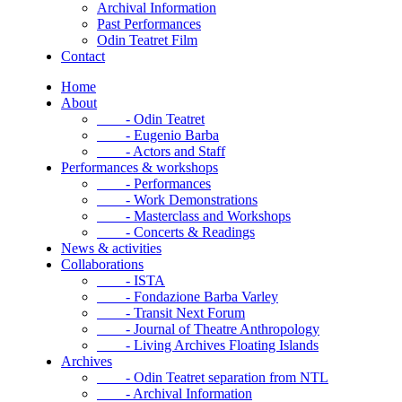
Archival Information
Past Performances
Odin Teatret Film
Contact
Home
About
- Odin Teatret
- Eugenio Barba
- Actors and Staff
Performances & workshops
- Performances
- Work Demonstrations
- Masterclass and Workshops
- Concerts & Readings
News & activities
Collaborations
- ISTA
- Fondazione Barba Varley
- Transit Next Forum
- Journal of Theatre Anthropology
- Living Archives Floating Islands
Archives
- Odin Teatret separation from NTL
- Archival Information