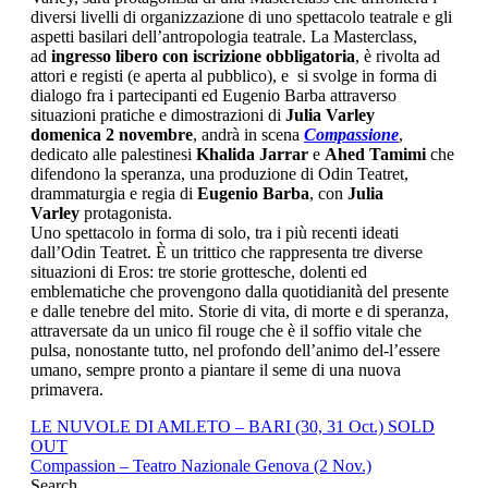
diversi livelli di organizzazione di uno spettacolo teatrale e gli
aspetti basilari dell’antropologia teatrale. La Masterclass,
ad
ingresso libero con iscrizione obbligatoria
, è rivolta ad
attori e registi (e aperta al pubblico), e si svolge in forma di
dialogo fra i partecipanti ed Eugenio Barba attraverso
situazioni pratiche e dimostrazioni di
Julia Varley
domenica 2 novembre
, andrà in scena
Compassione
,
dedicato alle palestinesi
Khalida Jarrar
e
Ahed Tamimi
che
difendono la speranza, una produzione di Odin Teatret,
drammaturgia e regia di
Eugenio Barba
, con
Julia
Varley
protagonista.
Uno spettacolo in forma di solo, tra i più recenti ideati
dall’Odin Teatret. È un trittico che rappresenta tre diverse
situazioni di Eros: tre storie grottesche, dolenti ed
emblematiche che provengono dalla quotidianità del presente
e dalle tenebre del mito. Storie di vita, di morte e di speranza,
attraversate da un unico fil rouge che è il soffio vitale che
pulsa, nonostante tutto, nel profondo dell’animo del-l’essere
umano, sempre pronto a piantare il seme di una nuova
primavera.
LE NUVOLE DI AMLETO – BARI (30, 31 Oct.) SOLD
OUT
Compassion – Teatro Nazionale Genova (2 Nov.)
Search