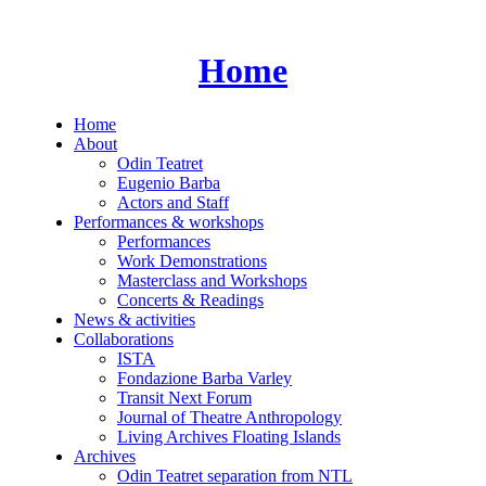
Skip
to
content
Home
Home
About
Odin Teatret
Eugenio Barba
Actors and Staff
Performances & workshops
Performances
Work Demonstrations
Masterclass and Workshops
Concerts & Readings
News & activities
Collaborations
ISTA
Fondazione Barba Varley
Transit Next Forum
Journal of Theatre Anthropology
Living Archives Floating Islands
Archives
Odin Teatret separation from NTL