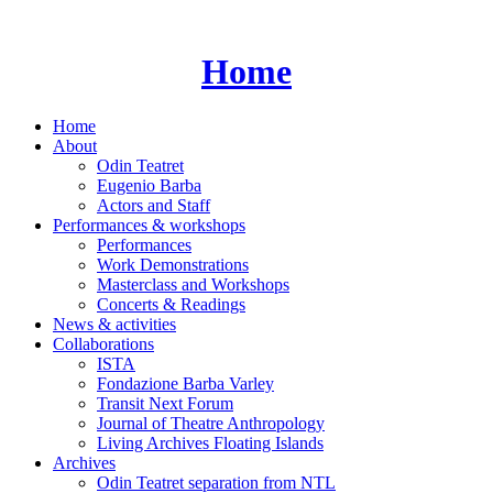
Skip
to
content
Home
Home
About
Odin Teatret
Eugenio Barba
Actors and Staff
Performances & workshops
Performances
Work Demonstrations
Masterclass and Workshops
Concerts & Readings
News & activities
Collaborations
ISTA
Fondazione Barba Varley
Transit Next Forum
Journal of Theatre Anthropology
Living Archives Floating Islands
Archives
Odin Teatret separation from NTL