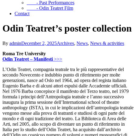
- Past Performances
- Odin Teatret Film
Contact
Odin Teatret’s poster collection
By
admin
December 2, 2025
Archives
,
News
,
News & activities
Roma Tre University
Odin Teatret – Manifesti
>>>
L’Odin Teatret, compagnia teatrale tra le più rappresentative del
secondo Novecento e indubbio punto di riferimento per molte
generazioni, nasce ad Oslo nel 1964, ad opera del regista italiano
Eugenio Barba e di alcuni attori espulsi dalle Accademie ufficiali.
Nel 1976 Barba concepisce il manifesto del Terzo teatro, nel 1979
formula i principi dell’Antropologia teatrale e l’anno successivo
inaugura la prima sessione dell’International school of theatre
anthropology (ISTA), in cui le implicazioni dell’antropologia teatrale
vengono messe alla prova di teatranti e studiosi di ogni parte del
mondo e di ogni tradizione del teatro. La Biblioteca di Area delle
Arti, nel 2005, allo scopo di diventare un punto di riferimento in
Italia per lo studio dell’Odin Teatret, ha acquisito dall’archivio
dell’Odin un cospicuo numero di volumi e numeri monografici di