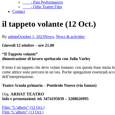
- Past Performances
- Odin Teatret Film
Contact
il tappeto volante (12 Oct.)
By
admin
October 1, 2023
News
,
News & activities
Giovedì 12 ottobre
–
ore 21.00
“Il Tappeto volante”
dimostrazione di lavoro spettacolo
con Julia Varley
Il testo è un tappeto che deve volare lontano: con questa frase inizia lo
come attrice sono percorsi in un’ora. Poche spiegazioni essenziali accom
dell’interpretazione.
Teatro Scuola primaria
–
Pontirolo Nuovo (via Isonzo)
Org.
ARHAT TEATRO
Info e prenotazioni:
tel. 3474195039 – 3208626995
Film: “L’albero” (12 Oct.)
Film “L’albero” (13 Oct.)