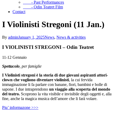
- Past Performances
- Odin Teatret Film
Contact
I Violinisti Stregoni (11 Jan.)
By
admin
January 1, 2025
News
,
News & activities
I VIOLINISTI STREGONI – Odin Teatret
11-12 Gennaio
Spettacolo
, per famiglie
I Violinisti stregoni è la storia di due giovani aspiranti attori-
clown
che vogliono diventare violinisti
, la cui fervida
immaginazione li fa parlare con banane, fiori, bambini e bolle di
sapone. I due intraprendono
un viaggio alla scoperta del mondo
del teatro.
Scoprono la vita visibile e invisibile degli oggetti e, alla
fine, anche la magica musica dell’amore che li farà volare.
Piu’ informazone >>>