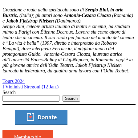
Creazione e regia dello spettacolo sono di
Sergio Bini, in arte
Bustric,
(Italia); gli attori sono
Antonia-Cezara Cioaza
(Romania)
e
Jakob Fjelstrup Nielsen
(Danimarca).
Sergio Bini, celebre artista italiano di teatro e cinema, ha studiato
mimo a Parigi con Étienne Decroux. Lavora sia come attore di
teatro che di cinema. Il suo ruolo più famoso nel mondo del cinema
è “La vita è bella” (1997, diretto e interpretato da Roberto
Benigni), dove interpreta Ferruccio, il migliore amico del
protagonista Guido.
Antonia-Cezara Cioaza, laureata attrice
all’Università Babes-Baliay di Cluj-Napoca, in Romania, oggi è la
più giovane attrice dell’Odin Teatret.
Jakob Fjelstrup Nielsen
laureato in letteratura, da quattro anni lavora con l’Odin Teatret.
Tours 2024
I Violinisti Stregoni (12 Jan.)
Search
Search
Membership