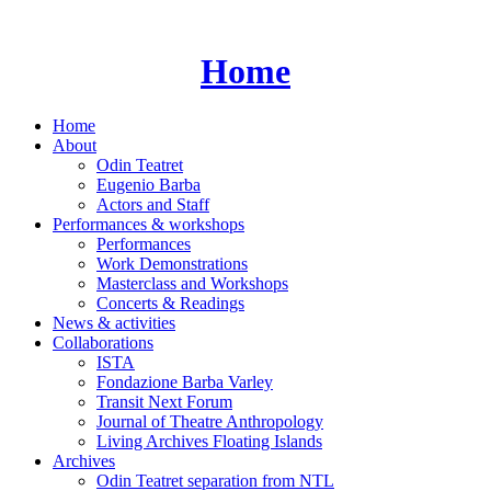
Skip
to
content
Home
Home
About
Odin Teatret
Eugenio Barba
Actors and Staff
Performances & workshops
Performances
Work Demonstrations
Masterclass and Workshops
Concerts & Readings
News & activities
Collaborations
ISTA
Fondazione Barba Varley
Transit Next Forum
Journal of Theatre Anthropology
Living Archives Floating Islands
Archives
Odin Teatret separation from NTL