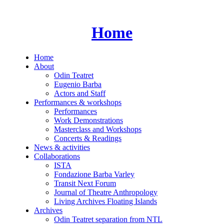
Skip
to
content
Home
Home
About
Odin Teatret
Eugenio Barba
Actors and Staff
Performances & workshops
Performances
Work Demonstrations
Masterclass and Workshops
Concerts & Readings
News & activities
Collaborations
ISTA
Fondazione Barba Varley
Transit Next Forum
Journal of Theatre Anthropology
Living Archives Floating Islands
Archives
Odin Teatret separation from NTL