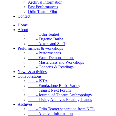
Archival Information
Past Performances
Odin Teatret Film
Contact
Home
About
- Odin Teatret
- Eugenio Barba
- Actors and Staff
Performances & workshops
- Performances
- Work Demonstrations
- Masterclass and Workshops
- Concerts & Readings
News & activities
Collaborations
- ISTA
- Fondazione Barba Varley
- Transit Next Forum
- Journal of Theatre Anthropology
- Living Archives Floating Islands
Archives
- Odin Teatret separation from NTL
- Archival Information