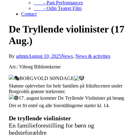
- Past Performances
- Odin Teatret Film
Contact
De Tryllende violinister (17
Aug.)
By
admin
August 10, 2025
News
,
News & activities
Arr.: Viborg Bibliotekerne
BORGVOLD SØNDAGE
Skønne oplevelser for hele familien på friluftscenen under
Borgvolds grønne trækroner.
17. august kommer De Tryllende Violinister på besøg
Der er fri entré og alle forestillingerne starter kl. 14.
De tryllende violinister
En familieforestilling for børn og
bedsteforældre